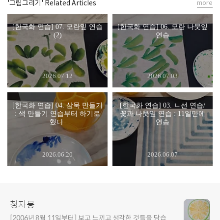
'그림그리기' Related Articles
more
[한국화 연습] 07. 모란잎 연습
[한국화 연습] 06. 모란 나뭇잎
(2)
연습
2026.07.12
2026.07.03
[한국화 연습] 04. 삼묵 만들기
[한국화 연습] 03. ㄴ선 연습/
: 색 만들기 연습부터 하기로
꽃과 나뭇잎 연습 : 11일만에
했다.
연습
2026.06.20
2026.06.07
청자몽
[2006년 8월 11일부터] 보고 느끼고 생각한 것들을 담습