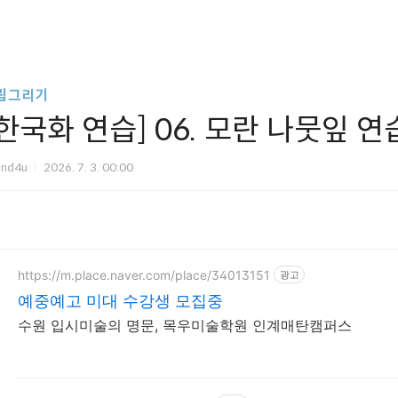
림그리기
[한국화 연습] 06. 모란 나뭇잎 연
und4u
2026. 7. 3. 00:00
https://m.place.naver.com/place/34013151
광고
예중예고 미대 수강생 모집중
수원 입시미술의 명문, 목우미술학원 인계매탄캠퍼스