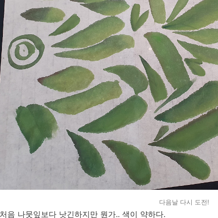
다음날 다시 도전!
처음 나뭇잎보다 낫긴하지만 뭔가.. 색이 약하다.