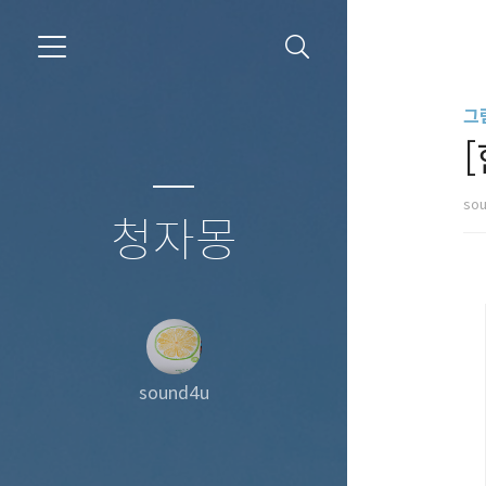
그
so
청자몽
sound4u