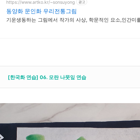
https://www.artko.kr/~sonsuyong
광고
동양화 문인화 우리전통그림
기운생동하는 그림에서 작가의 사상, 학문적인 요소,인간미
[한국화 연습] 06. 모란 나뭇잎 연습