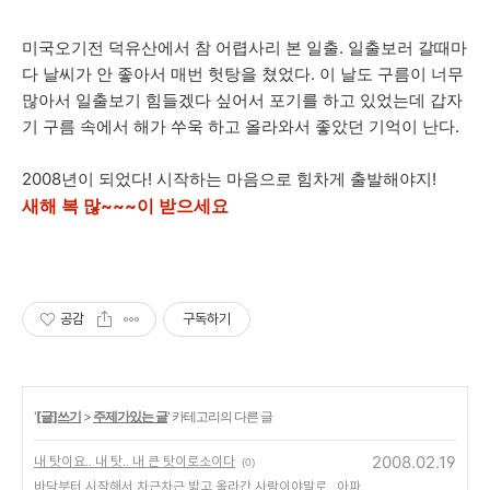
미국오기전 덕유산에서 참 어렵사리 본 일출. 일출보러 갈때마
다 날씨가 안 좋아서 매번 헛탕을 쳤었다. 이 날도 구름이 너무
많아서 일출보기 힘들겠다 싶어서 포기를 하고 있었는데 갑자
기 구름 속에서 해가 쑤욱 하고 올라와서 좋았던 기억이 난다.
2008년이 되었다! 시작하는 마음으로 힘차게 출발해야지!
새해 복 많~~~이 받으세요
공감
구독하기
'
[글]쓰기
>
주제가있는 글
' 카테고리의 다른 글
2008.02.19
내 탓이요.. 내 탓.. 내 큰 탓이로소이다
(0)
바닥부터 시작해서 차근차근 밟고 올라간 사람이야말로.. 아파