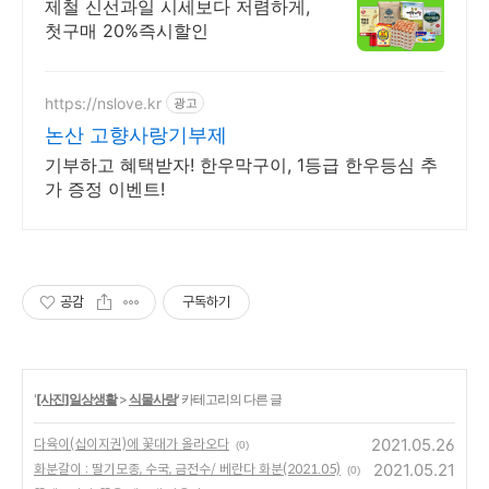
특가
제철 신선과일 시세보다 저렴하게,
첫구매 20%즉시할인
https://nslove.kr
광고
논산 고향사랑기부제
기부하고 혜택받자! 한우막구이, 1등급 한우등심 추
가 증정 이벤트!
공감
구독하기
'
[사진]일상생활
>
식물사랑
' 카테고리의 다른 글
2021.05.26
다육이(십이지권)에 꽃대가 올라오다
(0)
2021.05.21
화분갈이 : 딸기모종, 수국, 금전수/ 베란다 화분(2021.05)
(0)