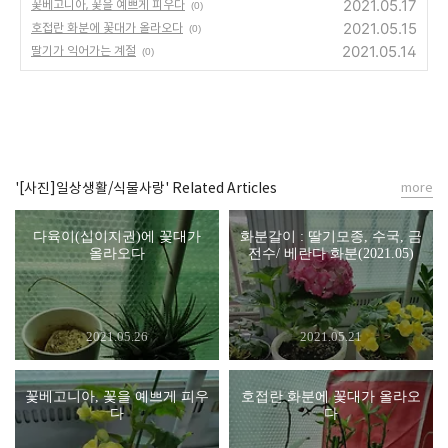
2021.05.17
꽃베고니아, 꽃을 예쁘게 피우다
(0)
2021.05.15
호접란 화분에 꽃대가 올라오다
(0)
2021.05.14
딸기가 익어가는 계절
(0)
'[사진]일상생활/식물사랑' Related Articles
more
다육이(십이지권)에 꽃대가
화분갈이 : 딸기모종, 수국, 금
올라오다
전수/ 베란다 화분(2021.05)
2021.05.26
2021.05.21
꽃베고니아, 꽃을 예쁘게 피우
호접란 화분에 꽃대가 올라오
다
다