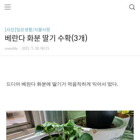
[사진]일상생활/식물사랑
베란다 화분 딸기 수확(3개)
sound4u
2021. 5. 20. 00:15
드디어 베란다 화분에 딸기가 먹음직하게 익어서 땄다.