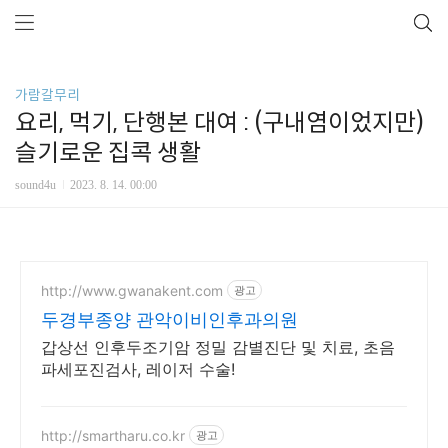
가람갈무리
요리, 먹기, 단행본 대여 : (구내염이었지만)
슬기로운 집콕 생활
sound4u
2023. 8. 14. 00:00
http://www.gwanakent.com
광고
두경부종양 관악이비인후과의원
갑상선 인후두조기암 정밀 감별진단 및 치료, 초음
파세포진검사, 레이저 수술!
http://smartharu.co.kr
광고