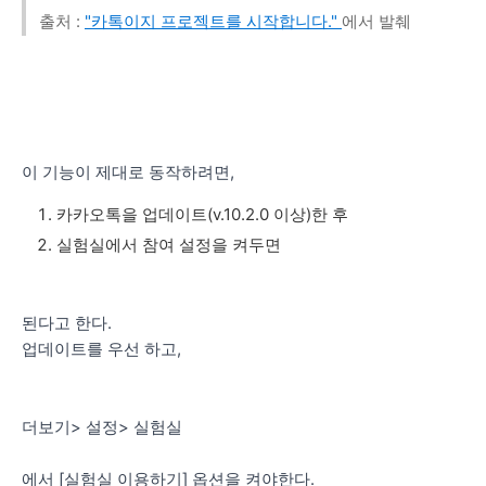
출처 :
"카톡이지 프로젝트를 시작합니다."
에서 발췌
이 기능이 제대로 동작하려면,
카카오톡을 업데이트(v.10.2.0 이상)한 후
실험실에서 참여 설정을 켜두면
된다고 한다.
업데이트를 우선 하고,
더보기> 설정> 실험실
에서 [실험실 이용하기] 옵션을 켜야한다.