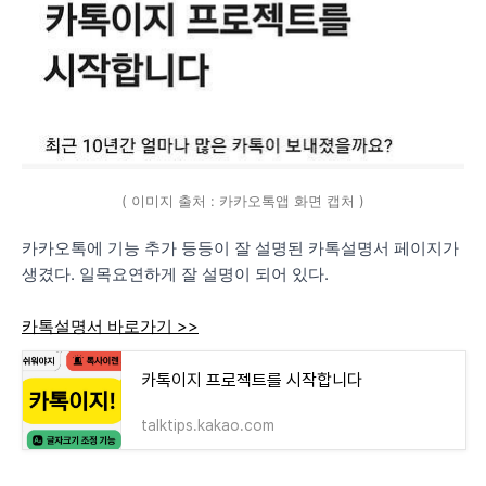
( 이미지 출처 : 카카오톡앱 화면 캡처 )
카카오톡에 기능 추가 등등이 잘 설명된 카톡설명서 페이지가
생겼다. 일목요연하게 잘 설명이 되어 있다.
카톡설명서 바로가기 >>
카톡이지 프로젝트를 시작합니다
talktips.kakao.com