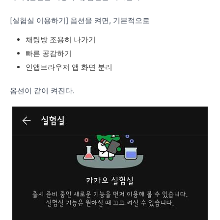
[실험실 이용하기] 옵션을 켜면, 기본적으로
채팅방 조용히 나가기
빠른 공감하기
인앱브라우저 앱 화면 분리
옵션이 같이 켜진다.