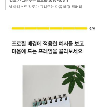
'칼로'가 그려주는 프로필(5/16~5/31)
AI 아티스트 칼로가 그려주는 마음 배경 갤러리