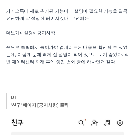
카카오톡에 새로 추가된 기능이나 설명이 필요한 기능을 일목
요연하게 잘 설명한 페이지였다. 그전에는
더보기> 설정> 공지사항
순으로 클릭해서 들어가야 업데이트된 내용을 확인할 수 있었
는데, 이렇게 눈에 띄게 잘 설명이 되어 있으니 보기 좋았다. 작
년 데이터센터 화재 후에 생긴 변화 중에 하나인거 같다.
01
'친구' 페이지 [공지사항] 클릭