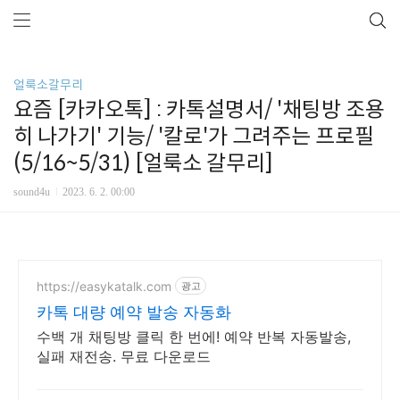
얼룩소갈무리
요즘 [카카오톡] : 카톡설명서/ '채팅방 조용
히 나가기' 기능/ '칼로'가 그려주는 프로필
(5/16~5/31) [얼룩소 갈무리]
sound4u
2023. 6. 2. 00:00
https://easykatalk.com
광고
카톡 대량 예약 발송 자동화
수백 개 채팅방 클릭 한 번에! 예약 반복 자동발송,
실패 재전송. 무료 다운로드