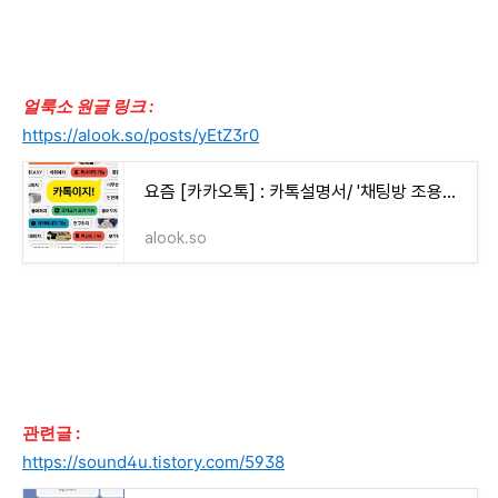
얼룩소 원글 링크 :
https://alook.so/posts/yEtZ3r0
요즘 [카카오톡] : 카톡설명서/ '채팅방 조용히 나가기' 기능/ '칼로'가 그려주는 프로필(5/16~5/31) b
alook.so
관련글 :
https://sound4u.tistory.com/5938