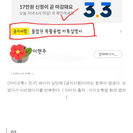
[카카오톡> 친구] 페이지 상단에 [공지사항]이라는 항목이 생겼다. 보
였다가 사라졌다가를 반복한다. ( 이미지 출처 : 카카오톡앱 화면 캡처
)
02