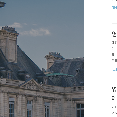
[글
영
예전
다 
표는
학들
이었
[글
보니
영
에
20
년 