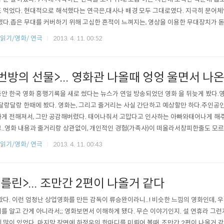
 먹었다. 현대적으로 해석했다는 연극은,대사나 배경 모두 그대로였다. 지극히 문어
했다.좁은 무대를 커버하기 위해 고심한 흔적이 느껴지는, 영상을 이용한 무대장치가 돋
대해 이야기되고, 인간의 의지와 상관없이 예언대로 비극적으로 흘러가는 극을 보며..
]읽기/영화/ 연극
2013. 4. 11. 00:52
다. 연극본 후로 며칠간 우울해했다.그러다가 오늘 아침에는 운명을 거스르는게 맞을
을 가만히 해보았다...
번방의 선물>... 영화관 나올때 엉엉 울면서 나
안 한국 영화 흥행기록을 새로 썼다는 뉴스가 연일 방송되었던 영화 을 뒤늦게 봤다.
 달랑달랑 한때에 봤다. 영화는, 그리고 줄거리는 사실 간단하고 예상할만 하다.주인공
게 전해져서, 그만 공감해버렸다. 태어나줘서 고맙다고 인사하는 아빠와태어나게 해주
..영화 내용과 줄거리랑 상관없이, 개인적인 경험(가족사)이 떠올라서창피한줄도 모르
. 서로가 서로에게 "선물"인데,편하다는 이유로, 제일 잘 안다는 이유로편하게 대하고
]읽기/영화/ 연극
2013. 4. 11. 00:43
까. 다시 생각해도 가슴 한켠이 짠해지는,가족에 대해 생각해보게 하는 영화였다. ps.
'7번방의 기적' 달..
를린>... 조만간 2편이 나올거 같다
봤다. 이런 엄청난 상업영화를 만든 감독이 류승완이라니..! 비슷한 느낌의 영화인데, 
를 알고 간게 아니라서;; 영화보면서 이해하게 됐다. 무슨 이야기인지. 설 연휴라 그런
 많이 있었다. 마지막 장면에 하정우의 한마디를 미뤄어 볼때, 조만간 2편이 나올거 같