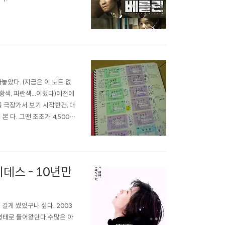
아놓았다. (지금은 이 노트 없
주황색, 파란색...이랬다)예전에
 극장가서 보기 시작한건, 대
 다. 그땐 조조가 4,500원
 표가 이렇게 나왔었네.(그러고
..
데스 - 10년만
길게 썼었구나 싶다. 2003
 형태로 들어왔단다.수많은 아