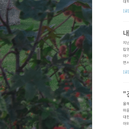
대학
습)
[글
소하
로..
내
지난
립영
야기
면서
까 
[글
싶고
유를
"
올해
마음
대한
아와