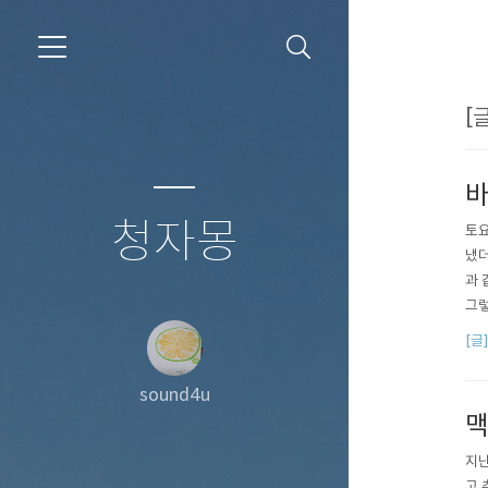
[
바
청자몽
토요
냈더
과 
그렇
테이
[글
던 
대학
sound4u
맥
지난
고 