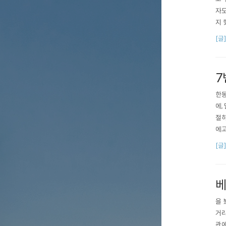
자도
지 
에 
[글
해졌
생각
7
한동
에,
절하
에고
왔다
[글
아닐
때 
베
을 
거리
관에