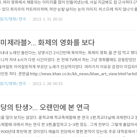
..여러 영화에서 채용되는 이미지를 많이 만들어냈는데, 사실 지금봐도 참 근사하다.(
 있다.최지우의 커트머리하며, 하얀 눈발 날리는 눈의 이미지. 비스므레 하지 않나?)
이 되겠지만, 그것을 풀어내는 솜씨가 대단했다. 한국에서는 1999년에 개봉을 했는데,
]읽기/영화/ 연극
2013. 1. 31. 00:26
 1999년에는 밀리니엄이네 뭐니 한참 시끄러울 시점이었다. 그리고 이 영화를 본 직
현재..
미제라블>... 화제의 영화를 보다
내내 노래만 들린다는; 상영시간 2시간반에 육박하는..화제의 영화, 을 큰 맘 먹고 봤다
니까 저녁 6시가 다된 시간이었다. 은 전에 TV에서 하는 그냥 영화볼때도 감동받았던
끊어질듯 이어질듯하게 부르던 노래가 인상적이었다. 여러가지 이유로 감정이 이입되
듯 하다. 관련글:http://news.khan.co.kr/kh_news/khan_art_view.html?art
]읽기/영화/ 연극
2013. 1. 28. 00:55
당의 탄생>... 오랜만에 본 연극
을 많이 보지는 않았다. 중학교때 학교축제할때 본 연극 1편,학교다닐때 과제한다고 본 
제할때 과에서 하는 연극 한 3편,졸업하고 2~3편 정도.. 그게 전부다. 그렇게 줄잡아서 
1900년대 후반에 본 것이었다.예술의 전당에서 몇편 본적이 있는데, 주로 대학로에서