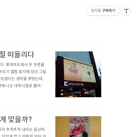
청자몽
구독하기
시절 떠올리다
갔다. 롯데마트에서 온 쿠폰을
부르기 앨범 표지에 있던 그림
 있겠다는 생각을 했었는데..
랜만에 나도 대학시절로 돌아가
수치며 불렀다. 토요일날 보았
에 듣는 "서른즈음에" 주중
는게 맞을까?
비까지 추적추적 내리는 음산하
도 맛있게 먹고 따뜻한 차와 과