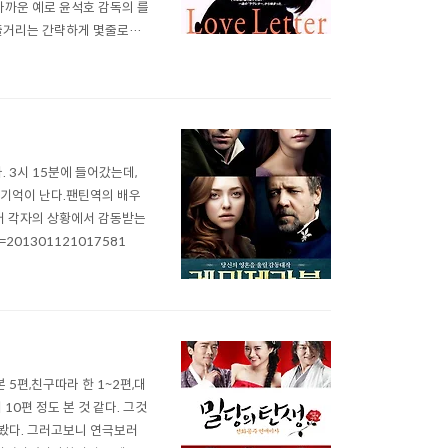
가까운 예로 윤석호 감독의 를
 줄거리는 간략하게 몇줄로도
 본의 아니게 5~6번 정도 봤
후에 당시 사귀고 있던 남자친
. 3시 15분에 들어갔는데,
 기억이 난다.팬틴역의 배우
어 각자의 상황에서 감동받는
id=201301121017581
5편,친구따라 한 1~2편,대
10편 정도 본 것 같다. 그것
 봤다. 그러고보니 연극보러