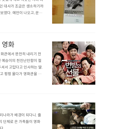
체인 대사가 조금은 생소하기까
보였다. 예언이 나오고, 운명
(아무래도 비극이다보니)우울
까? 따르는게 맞을까? 하는
온 영화
영화관에서 완전히 내리기 전
인 예승이의 천진난만함이 절
셔서 고맙다고 인사하는 딸.
고 펑펑 울다가 영화관을 나
, 쉽게 대하게 되는게 가족이
인데, 그만 인줄 알고표 끊을
우리나라가 배경이 되다니. 줄
지 단체로 온 가족들이 영화
다.