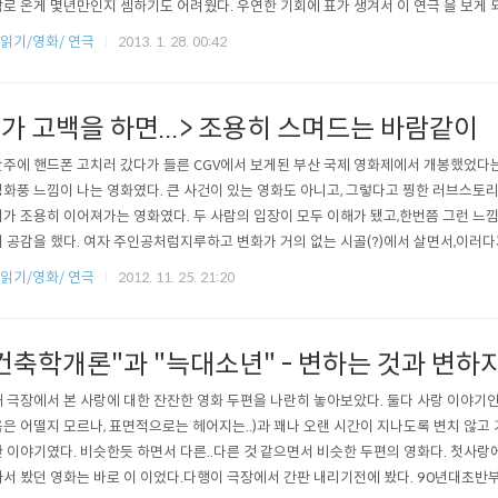
로 온게 몇년만인지 셈하기도 어려웠다. 우연한 기회에 표가 생겨서 이 연극 을 보게 되
 코믹한 연극이라고 하더니, 5분에 한번씩 웃을만한 장면들이 나왔다.조용히 웃다가 푸
]읽기/영화/ 연극
2013. 1. 28. 00:42
면서 웃고 또 웃다가, 머리를 짖누르던 두통이 사라졌다. (누군가 찍은 커튼콜.무대가 
가 고백을 하면...> 조용히 스며드는 바람같이
주에 핸드폰 고치러 갔다가 들른 CGV에서 보게된 부산 국제 영화제에서 개봉했었다는
화풍 느낌이 나는 영화였다. 큰 사건이 있는 영화도 아니고, 그렇다고 찡한 러브스토
가 조용히 이어져가는 영화였다. 두 사람의 입장이 모두 이해가 됐고,한번쯤 그런 느
 공감을 했다. 여자 주인공처럼지루하고 변화가 거의 없는 시골(?)에서 살면서,이러다
두렵고 걱정되서 일부러 책도 찾아보고, 공연 같은 것도 더 찾아보고 싶었던 적이 있었
]읽기/영화/ 연극
2012. 11. 25. 21:20
 그랬었다. 남자 주인공처럼너무 분주하고 북적거리는 삶을 살아서한적하고 조용한 곳
 느껴봤음 좋겠다 그런..
건축학개론"과 "늑대소년" - 변하는 것과 변하지
 극장에서 본 사랑에 대한 잔잔한 영화 두편을 나란히 놓아보았다. 둘다 사랑 이야기인
은 어떨지 모르나, 표면적으로는 헤어지는..)과 꽤나 오랜 시간이 지나도록 변치 않고
 이야기였다. 비슷한듯 하면서 다른..다른 것 같으면서 비슷한 두편의 영화다. 첫사랑에
서 봤던 영화는 바로 이 이었다.다행이 극장에서 간판 내리기전에 봤다. 90년대초반