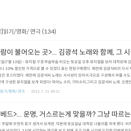
글]읽기/영화/ 연극 (134)
람이 불어오는 곳>... 김광석 노래와 함께, 그 
일(7월 13일) - 뮤지컬 구경 부슬부슬 비오는 토요일 오후.뮤지컬을 보러 대학로에 
니 10% 할인된 가격으로 볼 수 있었다.표는 현장구매했다. 예전에 김광석씨의 다시 
같은 포스터였다. 예전에 김광석씨 노래는 서사성이 있어서,극으로 구성해서 부를 수도
게 구성된 뮤지컬을 보게 되었다! 피아노 소리, 기타소리,그리고 김광석씨 노래. 오
프 늘어질때까지 듣고 또 듣던그 시절로 돌아간 듯 해서 좋았다. 아는 노래는 함께 박
]읽기/영화/ 연극
2013. 7. 15. 00:21
이풍세역에 최승열씨의 공연 일부. 또 다른 풍세역에 박창근씨 공연의 일부.역시 오랜만
로 나들이..
베드>... 운명, 거스르는게 맞을까? 그냥 따르
 주말에 우연히 표가 생겨서 보게된 .덕분에 토요일날 대학로 나들이를 하게 됐다. 
추운 날이었다. 7시에 시작하는 연극을 보기 위해, 조금 이른 시간에 도착한 덕분에 밥