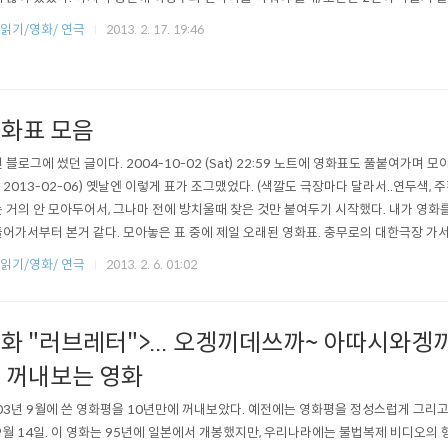
]읽기/영화/ 연극
2013. 2. 17. 19:46
화표 모음
 블로그에 썼던 글이다. 2004-10-02 (Sat) 22:59 노트에 영화표도 풀붙여가며 모
- 2013-02-06) 옛날엔 이렇게 표가 조그맸었다. (색깔도 극장마다 달라서..연두색, 
 거의 안 모아두어서, 그나마 전에 방치울때 찾은 것만 붙여두기 시작했다. 내가 영화를
어가서부터 본거 같다. 모아놓은 표 중에 제일 오래된 영화표. 충무로의 대한극장 가서 본
다. 일반은 5000원이었다. 내가 아끼는 영화 ..이게 98년이었는데 이때까지만 해도
]읽기/영화/ 연극
2013. 2. 6. 01:02
, 영화평도 오른쪽이나 왼쪽에 써놓았다) ..그때 참 붐을 일으켰었던 영화다.이건 종로에 
화 "러브레터">... 오겡끼데쓰까~ 아따시와겡끼
 꺼내보는 영화
03년 9월에 쓴 영화평을 10년만에 꺼내보았다. 예전에는 영화평을 정성스럽게 그리고 
9월 14일. 이 영화는 95년에 일본에서 개봉했지만, 우리나라에는 불법복제 비디오의