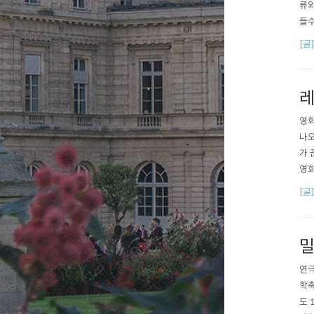
류와
들수
요약
[글
다.
구(
레
영화
나오
가 
영화인
[글
밀
연극
학축
도 