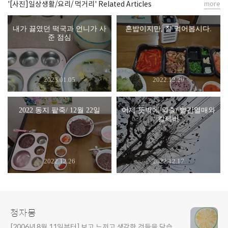
'[사진]일상생활/요리/ 먹거리' Related Articles
more
내가 끓였던 떡국과 언니가 사
혼밥이지만, 잘 먹어봅시다.
준 점심
2023.01.05
2022.12.29
2022 동지 팥죽/ 12월 22일
어제 뜻밖에 외출/ 빨간열매와
칼제비
2022.12.26
2022.12.17
청자몽
[2006년 8월 11일부터] 보고 느끼고 생각한 것들을 담습