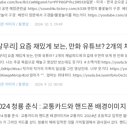
tube.com/live/IbS1wIWgumA?si=PF9XiGPYhz2MSt3I일본 - 미국 - 한국 순으로
 공연 예정관련글 :https://sound4u.tistory.com/6338 뜻밖의 불꽃놀이 구경
놀이 구경 : 베란다 창문에서 구경을!불꽃놀이를 하는거다. https://youtube.com/shor
ww3Tq7gPQh_P 관련글 : https://youtu.be/920T18rW0qM?si=00KGB0PERct2
온 이미지 / 동영상
2024. 10. 5. 19:49
갈무리] 요즘 재밌게 보는, 만화 유튜브? 2개의
무리] 요즘 재밌게 보는, 만화 유튜브? 2개의 채널피드에 뜨길래 우연히 보게 된 만화 
다. 나는 주로 묵음으로 해놓고 영상만 보는데도 웃기다. # 소맥거핀 https://youtu.be/
_0dHpcWoaJ 작가와 작가의 가족의 일상을 그린 영상인데.. 너무 웃기다. https://youtu
5Kiwq6MvUp4Ud 엄마가 ^^.. 엄마는 위대하다. https://youtu.be/uomYbAvOe2c?
니도 웃기다. 힘도 쎄시고, 진짜 유쾌한 할머니다. # 항상 피곤한 우아맘 https://youtu.
온 이미지 / 동영상
2024. 9. 22. 00:00
0KjkHCyfL..
024 청룡 춘식 : 교통카드와 핸드폰 배경이미지
24 청룡 춘식 : 교통카드와 핸드폰 배경이미지# 교통카드 2024년 초등학교 입학한
! 가 그려진 카드를 샀다. 청룡의 해에 입학한 것을 기억할겸해서 겸사겸사 샀다. 핸