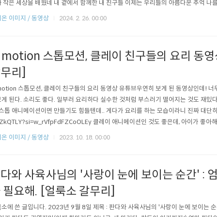
 작은 세상을 배웠네 내 곁에서 함께한 내 친구들 이제는 우리들의 아름다운 추억 나
은 서툴지만 정말 사랑합니다. **졸업하고 축하하고 꿈을 꾸고 시작하고 모두가 행복
온 이미지 / 동영상
2024. 2. 26. 00:00
꿈과 용기 저 하늘에 가득 채워 더 넓은 세상으로 달려나가자 [ 2절 ] 두려움 가득 안고 
 motion 스톱모션, 클레이 친구들의 요리 동영
무리]
motion 스톱모션, 클레이 친구들의 요리 동영상 유튜브우연히 보게 된 동영상인데! 너
게 된다. 소리도 좋다. 일부러 요리하다 실수한 것처럼 부스러기 떨어지는 것도 재밌다
 스톱 애니메이션이면 만들기도 힘들텐데.. 게다가 요리를 하는 모습이라니 진짜 대단하다. htt
ZkQTLY?si=w_rVfpFdFZCoOLEy 클레이 애니메이션인 것도 좋은데, 아이가 좋아
잘 만들었다. * 제가 보고 재밌어서 쓴 글입니다. 업체와 아무런 관련이 없습니다.
온 이미지 / 동영상
2023. 10. 18. 00:00
다와 사육사님의 '사랑이 눈에 보이는 순간' :
 필요해. [얼룩소 갈무리]
소에 쓴 글입니다. 2023년 9월 8일 제목 : 판다와 사육사님의 '사랑이 눈에 보이는 순