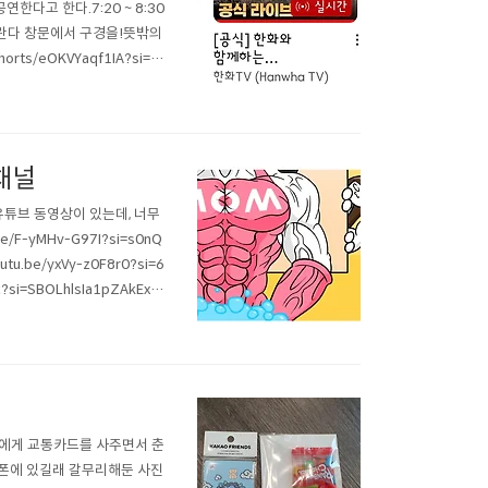
 공연한다고 한다.7:20 ~ 8:30
 : 베란다 창문에서 구경을!뜻밖의
ts/eOKVYaqf1IA?si=q
EcmC https://sound4u.
 채널
유튜브 동영상이 있는데, 너무
F-yMHv-G97I?si=s0nQ
.be/yxVy-z0F8r0?si=6
si=SBOLhlsIa1pZAkEx
be/fdrWe-NWveQ?si=T
 딸에게 교통카드를 사주면서 춘
드폰에 있길래 갈무리해둔 사진