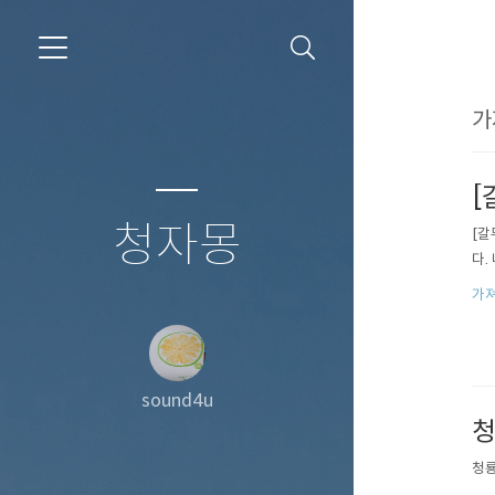
가
[
청자몽
[갈
다.
가져
sound4u
청
청룡