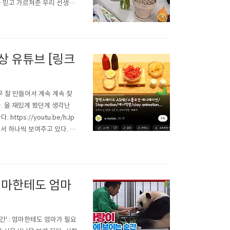
를 믿고 가르쳐준 우리 선생님
하고 함께하는 우리 너와 나
시작한..
상 유튜브 [링크
무 잘 만들어서 계속 계속 찾
. 을 재밌게 봤던게 생각난
ps://youtu.be/hJp
해서 하나씩 보여주고 있다. 진
 엄마한테도 엄마
간' : 엄마한테도 엄마가 필요