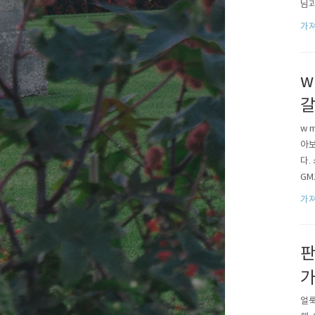
님과
표현
가져
의 
w
갈
w 
아보
다.
GM
짜 
가져
판
가
얼룩