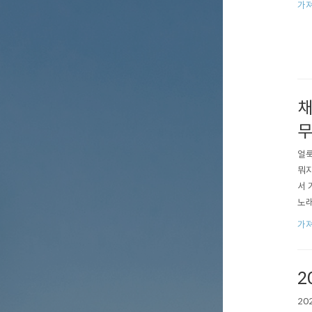
가져
채
무
얼룩
뭐지
서 
노래
을 
가져
들으
2
20