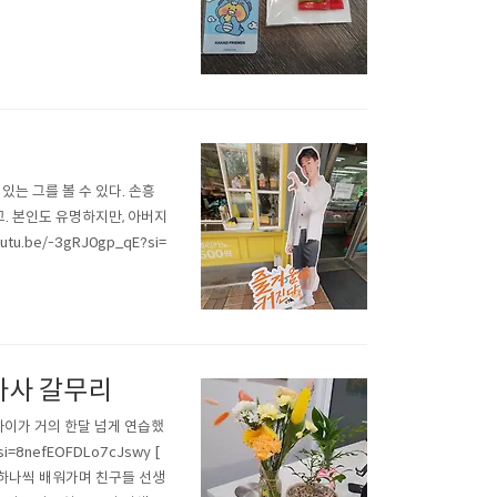
 있는 그를 볼 수 있다. 손흥
고. 본인도 유명하지만, 아버지
.be/-3gRJ0gp_qE?si=
가사 갈무리
 아이가 거의 한달 넘게 연습했
=8nefEOFDLo7cJswy [
 하나씩 배워가며 친구들 선생