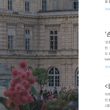
을 
가져
'
'손
민.
도 
he
가져
<
이라
던 
1절