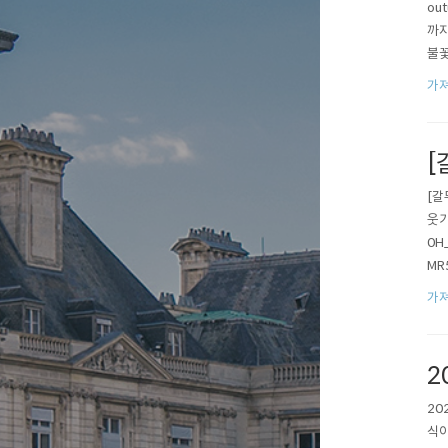
ou
까지
불꽃
dod
가져
t..
[
[갈
웃기
0H
MR
할머
가져
ItY
2
20
식이