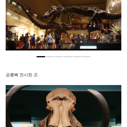
공룡뼈 전시한 곳.