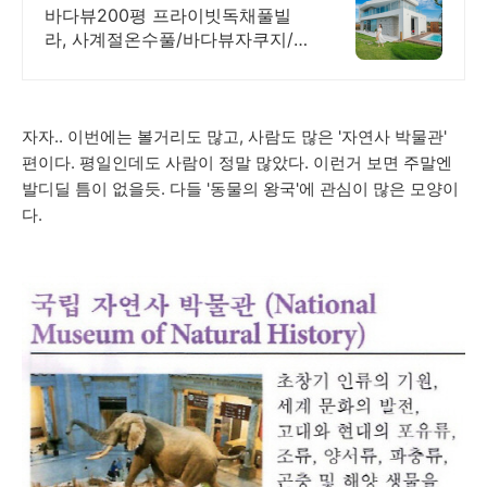
바다뷰 자쿠지 상시 무료
바다뷰200평 프라이빗독채풀빌
라, 사계절온수풀/바다뷰자쿠지/사
우나/200인치시네마 200평 잔디
정원, 소파에서 바다뷰, 에메랄드
감성 수영장, 핀란드 사우나, 불멍
자자.. 이번에는 볼거리도 많고, 사람도 많은 '자연사 박물관'
편이다. 평일인데도 사람이 정말 많았다. 이런거 보면 주말엔
발디딜 틈이 없을듯. 다들 '동물의 왕국'에 관심이 많은 모양이
다.