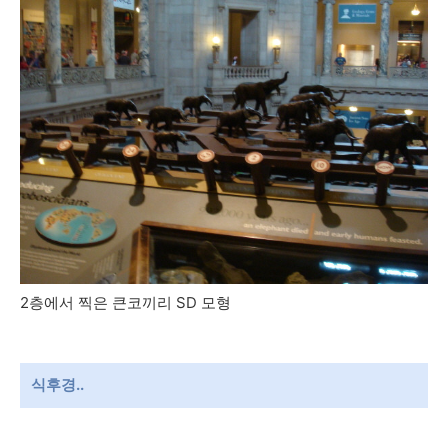
2층에서 찍은 큰코끼리 SD 모형
식후경..