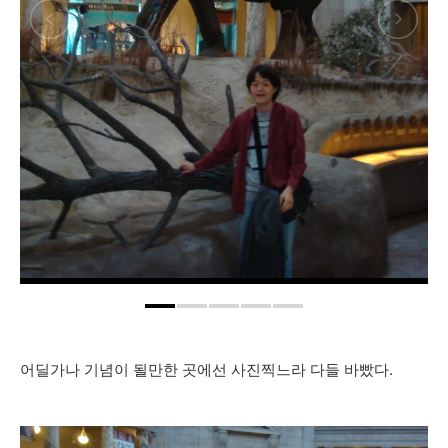
어딜가나 기념이 될만한 곳에선 사진찍느라 다들 바빴다.