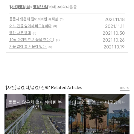
'
[사진]풍경,터
>
풍경/ 산책
' 카테고리의 다른 글
2021.11.18
물들지 않은채 떨어져버린 녹색잎
(0)
2021.11.11
어느 건물 앞에서 비구경하다
(0)
2021.10.30
빨간 나무 열매
(0)
2021.10.26
10월 마지막주, 가을을 걷다(1)
(0)
2021.10.19
가을 없이 훅 겨울이 됐다.
(0)
'[사진]풍경,터/풍경/ 산책' Related Articles
more
물들지 않은채 떨어져버린 녹
어느 건물 앞에서 비구경하다
색잎
2021.11.18
2021.11.11