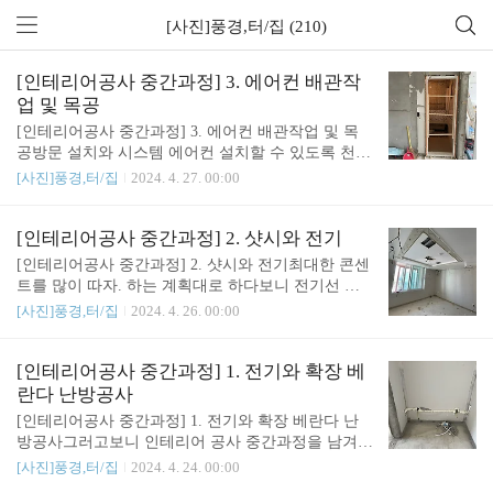
[사진]풍경,터/집 (210)
[인테리어공사 중간과정] 3. 에어컨 배관작
업 및 목공
[인테리어공사 중간과정] 3. 에어컨 배관작업 및 목
공방문 설치와 시스템 에어컨 설치할 수 있도록 천장
작업한 것 같다. 관련글 : https://sound4u.tistory.com/6
[사진]풍경,터/집
2024. 4. 27. 00:00
053 [인테리어공사 중간과정] 1. 전기와 확장 베란다
난방공사[인테리어공사 중간과정] 1. 전기와 확장 베
란다 난방공사 그러고보니 인테리어 공사 중간과정
[인테리어공사 중간과정] 2. 샷시와 전기
을 남겨본 적이 없어서, 갈무리해두었던 사진을 올려
[인테리어공사 중간과정] 2. 샷시와 전기최대한 콘센
본다. 공사 담당자분이 매일 업데이트해주셨sound4u.
트를 많이 따자. 하는 계획대로 하다보니 전기선 따
tistory.com https://sound4u.tistory.com/6056 [인테리어
는데 손이 많이 간 모양이다. 거실 샷시와 아이방(안
[사진]풍경,터/집
2024. 4. 26. 00:00
공사 중간과정] 2. 샷시와 전기[인테리어공사 중간과
방) 샷시도 새로 했다. 카톡으로 보내주신 사진 볼 때
정] 2. 샷시와 전기최대한 콘센트를 많이 따자. 하는
는 몰랐는데, 공사 다 끝나고 몇개월 살다가 사진을
계획대로 하다보니 전기선 따는데 손이 많이 간 모양
다시 보니 이제 좀 알거 같다. 벽에 적힌 중국집 전화
[인테리어공사 중간과정] 1. 전기와 확장 베
이다. 거실 샷시와 ..
번호가 정겹다. 여기도 새로 샷시를 했다. 하는 김에
란다 난방공사
작은 방 샷시도 같이 할껄 그랬나보다. 나중에 작은
[인테리어공사 중간과정] 1. 전기와 확장 베란다 난
방과 다용도실 샷시를 했더니, 돈도 많이 들고 주민
방공사그러고보니 인테리어 공사 중간과정을 남겨본
동의서 다시 받아야하고 굉장히 번거로웠다. 관련글
적이 없어서, 갈무리해두었던 사진을 올려본다. 현장
[사진]풍경,터/집
2024. 4. 24. 00:00
: https://sound4u.tistory.com/6054 (2)이사 프로젝트 :
소장님이 매일 업데이트해주셨다. 기존 인테리어를