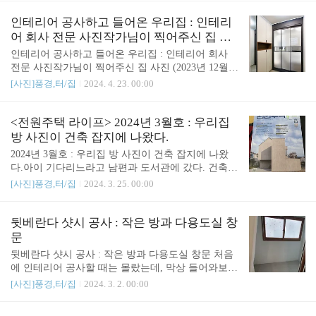
공사하기 전 집 모습(2)이사 프로젝트 : 공사하기 전
철거하고, 전기공사와 베란다 확장 후 난방공사를 했
집 모습철거 전 모습. (2020년 촬영한 사진) 관..
다. 찬장을 다 뜯어낸 모습 관련글 : [인테리어공사
인테리어 공사하고 들어온 우리집 : 인테리
중간과정] 1. 전기와 확장 베란다 난방공사 https://sou
어 회사 전문 사진작가님이 찍어주신 집 사
nd4u.tistory.com/6054 (2)이사 프로젝트 : 공사하기 전
진 (2023년 12월)
인테리어 공사하고 들어온 우리집 : 인테리어 회사
집 모습(2)이사 프로젝트 : 공사하기 전 집 모습철거
전문 사진작가님이 찍어주신 집 사진 (2023년 12월)#
전 모습. (2020년 촬영한 사진) 관련글 : https://sound4
인테리어 회사인테리어 회사인 '유니브원'에서 작업
[사진]풍경,터/집
2024. 4. 23. 00:00
u.tistory.com/6051 (1)이사 프로젝트 : 인테리어 공사
해주신 우리집 사진을 거의 5개월만에 올린다. 사진
소음, 죄송해서 주민들께 선물[1](1)이사 프로젝트 : s
은 2023년 12월에 촬영했다.www.univone.com 인테리
ound4..
어디자인전문 유니브원상가인테리어, 사무실, 아파
<전원주택 라이프> 2024년 3월호 : 우리집
트, 맞춤인테리어 디자인, 시공, 설계 전문.www.univ
방 사진이 건축 잡지에 나왔다.
one.com대표님의 블로그에도 집사진이 올라와 있지
2024년 3월호 : 우리집 방 사진이 건축 잡지에 나왔
만, 내 블로그에도 갈무리한다.# 우리집 인테리어 공
다.아이 기다리느라고 남편과 도서관에 갔다. 건축
사 후 사진부엌과 냉장고가 보인다.보기 좋게 한다고
잡지를 보던 남편이!!! 어어어!! 이건 우리집 안방인
[사진]풍경,터/집
2024. 3. 25. 00:00
'키친핏'으로 냉장고와 김치냉장고를 샀는데.. 조금밖
데! 하고 소리를 쳤다. 인테리어 회사에서 작업한거
에 안 들어간다. 적당히 사서 적당히 먹게 된다. 장단
니까, 사진이나 내용의 소유권은 아마도 인테리어 회
점이 있다. 냉장고를 예쁘게 넣기 위해(?) 가벽을 쳤
사에 있을 것이다. 우리집 안방 사진이 나왔다. 저 고
뒷베란다 샷시 공사 : 작은 방과 다용도실 창
다.요리하는 나는;..
래베개는 emart에서 산거. 침대 패드는 지마켓 이불
문
집에서 산거였다. 내가 자는 방이니 '어머님방'이긴
뒷베란다 샷시 공사 : 작은 방과 다용도실 창문 처음
하다 : ) 다른 집 소개 중간에 '어머님방'으로 소개가
에 인테리어 공사할 때는 몰랐는데, 막상 들어와보니
됐지만.. 그래도 우리집 안방이 잡지에 나온거다! 반
샷시 교체 하는게 좋을거 같아서.. 살면서 공사를 한
[사진]풍경,터/집
2024. 3. 2. 00:00
갑다 우리집. 우리방. 관련글 : https://www.countryho
다. 일단 돈도 많이 들었지만, 인테리어 업체 없이 바
me.co.kr:454/m/?a_id=8039 월간전원주택라이프SPEC
로 샷시 업체와 이야기하니 어려움이 생겼다. 주민
IAL FEATURE 자연에 인공미를 담다…..