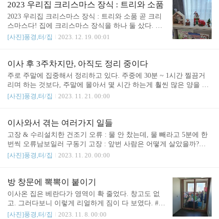
동의서 받는거랑 아파트관리사무소와 연락하는 부분
2023 우리집 크리스마스 장식 : 트리와 소품
이 힘들었다. 동의서는 대행업체에 맡겼는데, 온다는
2023 우리집 크리스마스 장식 : 트리와 소품 곧 크리
날 바로 오지 않고 그 다음 다음날 오고 해서 아파트
스마스다! 집에 크리스마스 장식을 하나 둘 샀다. 아
관리사무실 직원에게 내가 쪼임(?)을 당해서 정말 많
무래도 아이가 있는 집이다보니, 그냥 지나갈 수가
[사진]풍경,터/집
2023. 12. 19. 00:01
이 화가 났다. 하필 대행업체는 남편이 뒤늦게 구했
없었다. # 장식품 쿠*에 마침 이쁜게 있길래 샀다. 불
고(남편은 동의서 받고 관리실에 통보해야하는걸 처
켜놓으면 꽤 근사하다. # 30cm 트리 나무가 작으니
음에는 인정 안해서 나한테 뭐라고 함 ㅠㅠ) 대행업
장식이 더 눈에 들어온다. 장식은 아이가 달았는데,
이사 후 3주차지만, 아직도 정리 중이다
체와 남편이랑 연락하는 바람에.. 그리고 그분들이
가끔 불 켜놓고 좋아한다. 관련글 : https://sound4u.tist
주로 주말에 집중해서 정리하고 있다. 주중에 30분 ~ 1시간 찔끔거
제때 연락 안해주어서 소통이 엉망이 되었다. 나는
ory.com/6160 춘식 산타와 선물 라이언 : 크리스마스
리며 하는 것보다, 주말에 몰아서 몇 시간 하는게 훨씬 많은 양을 정
남..
브릭 박스를 오리다. 춘식 산타와 선물 라이언 : 크리
리할 수 있다. 토요일 추운데다가 하필 베란다를 정리하느라 추워서
[사진]풍경,터/집
2023. 11. 21. 00:00
스마스 브릭 박스를 오리다. 저번에 딸아이 선물로
두통이 심했다. 머리가 너무 아파서 요리를 못하고 주저앉았다가..
산 크리스마스 브릭 상자를 버리려다가 춘식이랑 라
결국 갑자기 먹은걸 다 토했다. 일요일 아침까지 복통과 두통이 남아
이언이 귀여워서 상자를 오렸다. 가위로 오렸다. 이
서 어지러웠다. 일요일 점심 거르고 12시부터 6시까지 죽어라 정리
이사와서 겪는 여러가지 일들
사온지 sound4u.tistory.com https..
하고 보니 또 머리가 아팠다. 토가 쏠리는 것 같았다. 남편이 밖에 나
고장 & 수리설치한 건조기 오류 : 물 안 찼는데, 물 빼라고 5분에 한
가자고 해서, 털어버리고 나갔다. 이번주에 일이 있어 잘해야 겨우
번씩 오류남보일러 구동기 고장 : 앞번 사람은 어떻게 살았을까?인
주중에 3일 밖에 시간 못 내는데.. 큰일이다.
터폰 1층 호출시 화면 안 나옴 : 선이 끊어지고 고장 제대로 났다. 서
[사진]풍경,터/집
2023. 11. 20. 00:00
비스 센터에 전화했음인덕션 수평이 맞지 않음 : 설치하시는 분이 이
상하다고 해서, 서비스 아저씨 오시라고 했는데.. 어쩔 수 없다고 함.
하나씩 온다 가구를 다 버리고 다시 샀는데, 하나씩 온다. 시간도 제
방 창문에 뽁뽁이 붙이기
각각. 아침 7시 45분쯤 오는게 제일 황당. 모두 현금 결제. 현금이 필
이사온 집은 베란다가 영역이 확 줄었다. 창고도 없
요하다.말한 시간보다 일찍 오기도 하고, 약간 늦기도 한다. 언제 올
고. 그러다보니 이렇게 리얼하게 짐이 다 보였다. #
지 몰라 늘 불편한게 힘들다. 정리 아직도 못함그냥 물건을 다른 자
뽁뽁이 붙이기 전 약간 짐을 정리한 다음에도 너무
[사진]풍경,터/집
2023. 11. 8. 00:00
리(안 보이게)로 옮겨놓았다. 다시 정리가 필요. 언제 다 끝날지는 나